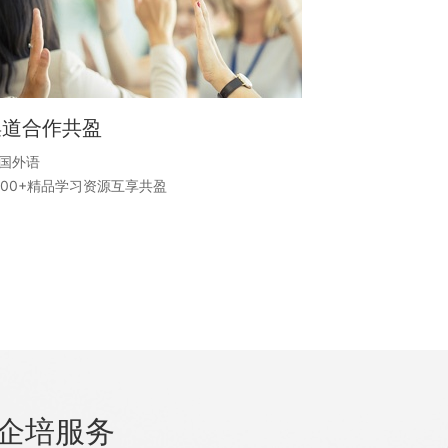
渠道合作共盈
3国外语
000+精品学习资源互享共盈
的企培服务